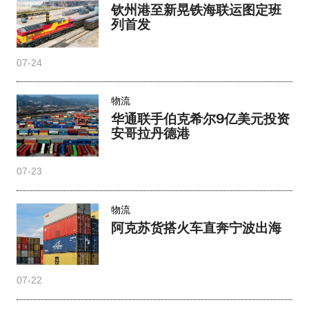
钦州港至新晃铁海联运图定班
列首发
07-24
物流
华通联手伯克希尔9亿美元投资
安哥拉丹德港
07-23
物流
阿克苏货搭火车直奔宁波出海
07-22