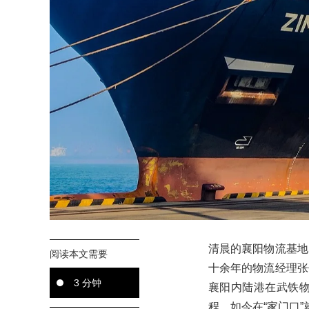
清晨的襄阳物流基地
阅读本文需要
十余年的物流经理张
3 分钟
襄阳内陆港在武铁
程，如今在“家门口