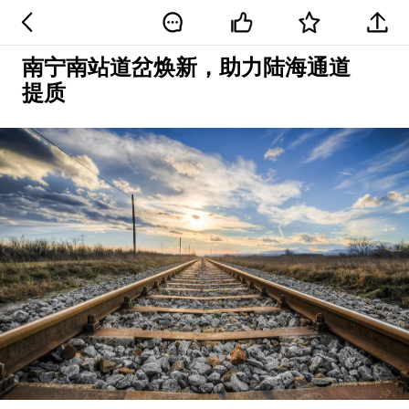
南宁南站道岔焕新，助力陆海通道
提质