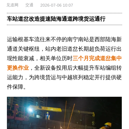
见道网
交通
2026-07-06 10:07
车站道岔改造提速陆海通道跨境货运通行
运输根基车流往来不停的南宁南站是西部陆海新
通道关键枢纽，站内老旧道岔长期超负荷运行出
现性能衰减，相关单位历时
三个月完成道岔集中
更换作业
，全新设备投用后大幅提升车站编组转
运能力，为跨境货运与中越班列稳定开行提供硬
件保障。