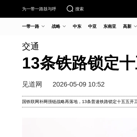
为一带一路鼓与呼
搜索
一带一路
战略
中东
中亚
东南亚
高新
交通
13条铁路锁定
见道网
2026-05-09 10:52
国铁联网补网强链战略再落地，13条普速铁路锁定十五五开